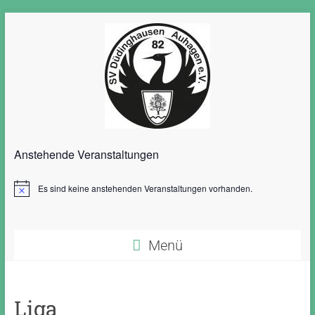
Anstehende Veranstaltungen
Es sind keine anstehenden Veranstaltungen vorhanden.
H
i
n
w
e
Menü
i
s
Liga