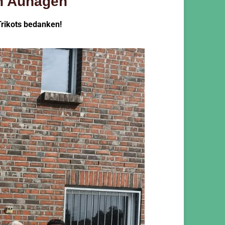
in Auhagen
rikots bedanken!