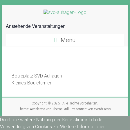
Anstehende Veranstaltungen
Menü
Bouleplatz SVD Auhagen
Kleines Bouleturnier
Copyright © 2026
. Alle Rechte vorbehalten.
Theme:
Accelerate
von ThemeGrill. Präsentiert von
WordPress
.
Durch die weitere Nutzung der Seite stimmst du der
Verwendung von Cookies zu.
Weitere Informationen