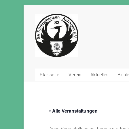
Zum
Inhalt
springen
Startseite
Verein
Aktuelles
Boul
« Alle Veranstaltungen
Diese Veranstaltung hat bereits stattgef