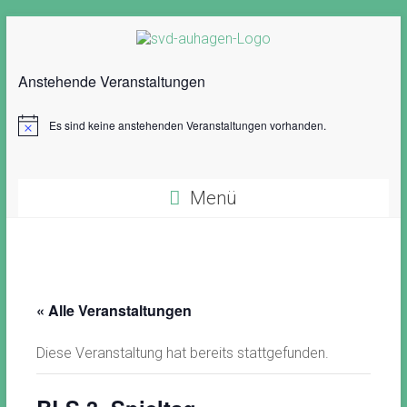
Zum
Inhalt
springen
Anstehende Veranstaltungen
Es sind keine anstehenden Veranstaltungen vorhanden.
H
i
n
w
e
Menü
i
s
« Alle Veranstaltungen
Diese Veranstaltung hat bereits stattgefunden.